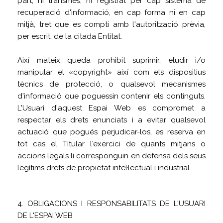
part, ni transmès, ni registrat per cap sistema de
recuperació d'informació, en cap forma ni en cap
mitjà, tret que es compti amb l'autorització prèvia,
per escrit, de la citada Entitat.
Així mateix queda prohibit suprimir, eludir i/o
manipular el «copyright» així com els dispositius
tècnics de protecció, o qualsevol mecanismes
d'informació que poguessin contenir els continguts.
L'Usuari d'aquest Espai Web es compromet a
respectar els drets enunciats i a evitar qualsevol
actuació que pogués perjudicar-los, es reserva en
tot cas el Titular l'exercici de quants mitjans o
accions legals li corresponguin en defensa dels seus
legítims drets de propietat intel·lectual i industrial.
4. OBLIGACIONS I RESPONSABILITATS DE L'USUARI
DE L'ESPAI WEB