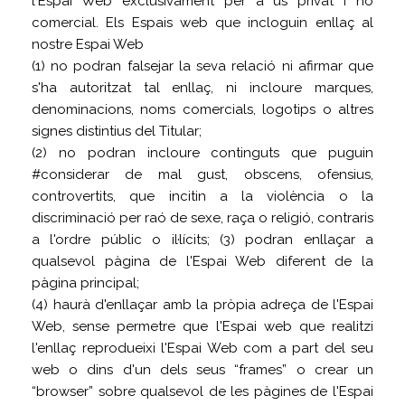
l'Espai Web exclusivament per a ús privat i no
comercial. Els Espais web que incloguin enllaç al
nostre Espai Web
(1) no podran falsejar la seva relació ni afirmar que
s'ha autoritzat tal enllaç, ni incloure marques,
denominacions, noms comercials, logotips o altres
signes distintius del Titular;
(2) no podran incloure continguts que puguin
#considerar de mal gust, obscens, ofensius,
controvertits, que incitin a la violència o la
discriminació per raó de sexe, raça o religió, contraris
a l'ordre públic o il·lícits; (3) podran enllaçar a
qualsevol pàgina de l'Espai Web diferent de la
pàgina principal;
(4) haurà d'enllaçar amb la pròpia adreça de l'Espai
Web, sense permetre que l'Espai web que realitzi
l'enllaç reprodueixi l'Espai Web com a part del seu
web o dins d'un dels seus “frames” o crear un
“browser” sobre qualsevol de les pàgines de l'Espai