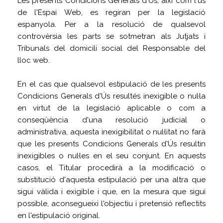
Les presents Condicions Generals d'Ús, així com l'ús
de l'Espai Web, es regiran per la legislació
espanyola. Per a la resolució de qualsevol
controvèrsia les parts se sotmetran als Jutjats i
Tribunals del domicili social del Responsable del
lloc web.
En el cas que qualsevol estipulació de les presents
Condicions Generals d'Ús resultés inexigible o nul·la
en virtut de la legislació aplicable o com a
conseqüència d'una resolució judicial o
administrativa, aquesta inexigibilitat o nul·litat no farà
que les presents Condicions Generals d'Ús resultin
inexigibles o nul·les en el seu conjunt. En aquests
casos, el Titular procedirà a la modificació o
substitució d'aquesta estipulació per una altra que
sigui vàlida i exigible i que, en la mesura que sigui
possible, aconsegueixi l'objectiu i pretensió reflectits
en l'estipulació original.