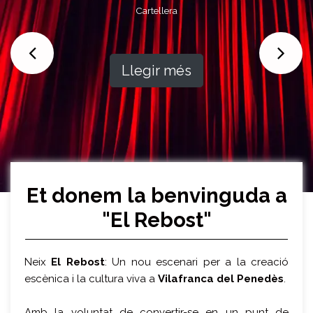
Cartellera
Llegir més
Et donem la benvinguda a
"El Rebost"
Neix
El Rebost
: Un nou escenari per a la creació
escènica i la cultura viva a
Vilafranca del Penedès
.
Amb la voluntat de convertir-se en un punt de