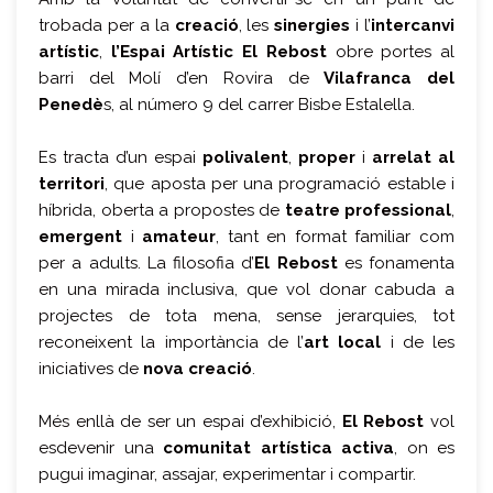
trobada per a la
creació
, les
sinergies
i l’
intercanvi
artístic
,
l’Espai Artístic El Rebost
obre portes al
barri del Molí d’en Rovira de
Vilafranca del
Penedè
s, al número 9 del carrer Bisbe Estalella.
Es tracta d’un espai
polivalent
,
proper
i
arrelat al
territori
, que aposta per una programació estable i
híbrida, oberta a propostes de
teatre professional
,
emergent
i
amateur
, tant en format familiar com
per a adults. La filosofia d’
El Rebost
es fonamenta
en una mirada inclusiva, que vol donar cabuda a
projectes de tota mena, sense jerarquies, tot
reconeixent la importància de l’
art local
i de les
iniciatives de
nova creació
.
Més enllà de ser un espai d’exhibició,
El Rebost
vol
esdevenir una
comunitat artística activa
, on es
pugui imaginar, assajar, experimentar i compartir.