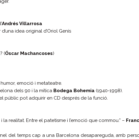
ger.
’
Andrés Villarrosa
ir d’una idea original d’Oriol Genís
? (
Óscar Machancoses
)
humor, emoció i metateatre.
elona dels 90 i la mítica
Bodega Bohemia
(1940-1998).
el públic pot adquirir en CD després de la funció.
ó i la realitat. Entre el patetisme i l’emoció que commou.” –
Franc
 túnel del temps cap a una Barcelona desapareguda, amb person