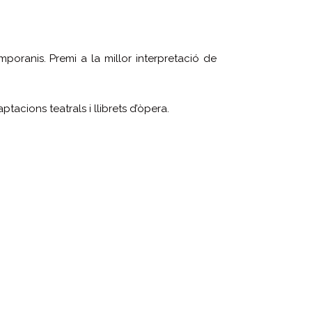
mporanis. Premi a la millor interpretació de
aptacions teatrals i llibrets d’òpera.