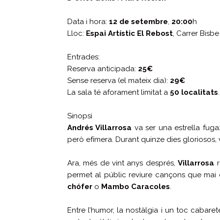
Data i hora:
12 de setembre
,
20:00
h
Lloc:
Espai Artístic El Rebost
, Carrer Bisbe
Entrades:
Reserva anticipada:
25€
Sense reserva (el mateix dia):
29€
La sala té aforament limitat a
50 localitats
Sinopsi
Andrés Villarrosa
va ser una estrella fuga
però efímera. Durant quinze dies gloriosos,
Ara, més de vint anys després,
Villarrosa
r
permet al públic reviure cançons que mai 
chófer
o
Mambo Caracoles
.
Entre l’humor, la nostàlgia i un toc cabarete