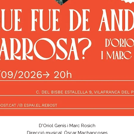
D'Oriol Genís i Marc Rosich
Direcció musical: Óscar Machancoses