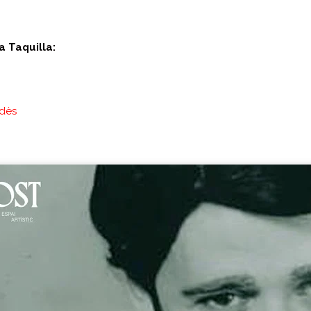
a Taquilla:
edès