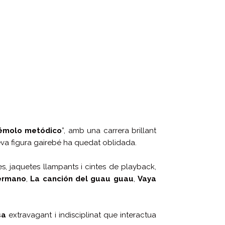
rémolo metódico
”, amb una carrera brillant
seva figura gairebé ha quedat oblidada.
, jaquetes llampants i cintes de playback,
ermano
,
La canción del guau guau
,
Vaya
sa
extravagant i indisciplinat que interactua