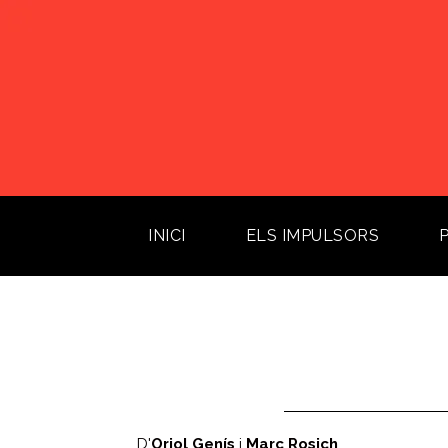
INICI
(current)
ELS IMPULSORS
D'
Oriol Genís
i
Marc Rosich