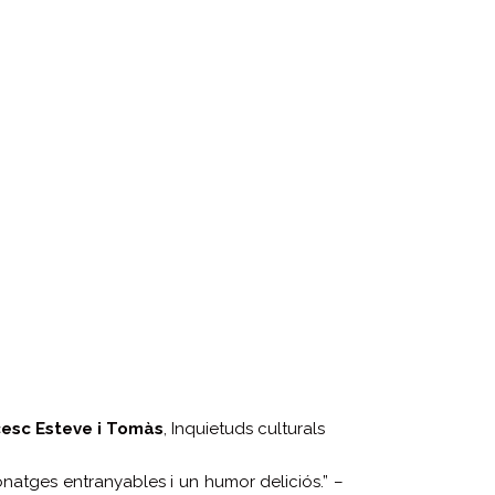
esc Esteve i Tomàs
, Inquietuds culturals
atges entranyables i un humor deliciós.” –