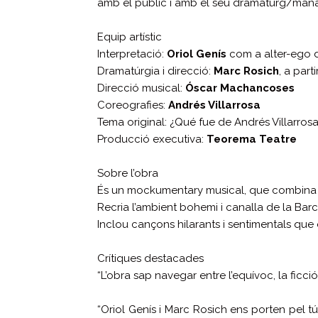
amb el públic i amb el seu dramaturg/mana
Equip artístic
Interpretació:
Oriol Genís
com a alter-ego d
Dramatúrgia i direcció:
Marc Rosich
, a part
Direcció musical:
Óscar Machancoses
Coreografies:
Andrés Villarrosa
Tema original: ¿Qué fue de Andrés Villarrosa
Producció executiva:
Teorema Teatre
Sobre l’obra
És un mockumentary musical, que combina 
Recria l’ambient bohemi i canalla de la Barc
Inclou cançons hilarants i sentimentals que 
Crítiques destacades
“L’obra sap navegar entre l’equívoc, la ficci
“Oriol Genís i Marc Rosich ens porten pel