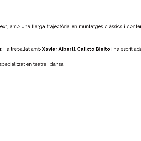
text, amb una llarga trajectòria en muntatges clàssics i conte
or. Ha treballat amb
Xavier Albertí
,
Calixto Bieito
i ha escrit ad
specialitzat en teatre i dansa.