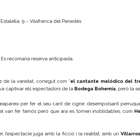
 Estalella, 9 – Vilafranca del Penedès
. Es recomana reserva anticipada.
z de la varietat, conegut com “
el cantante melódico del t
 va captivar els espectadors de la
Bodega Bohemia
, però la 
eapareix per fer el seu cant de cigne: desempolsant perruques
el van fer famós però que ara es tornen inoblidables, com
H
r, l’espectacle juga amb la ficció i la realitat, amb un
Villarro