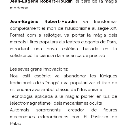
Jean-Eugène Robert-Houdin
: el pare de la màgia
moderna
Jean-Eugène Robert-Houdin
va transformar
completament el món de l’il·lusionisme al segle XIX.
Format com a rellotger, va portar la màgia dels
mercats i fires populars als teatres elegants de París,
introduint una nova estètica basada en la
sofisticació, la ciència i la mecànica de precisió.
Les seves grans innovacions:
Nou estil escènic: va abandonar les túniques
tradicionals dels “mags” i va popularitzar el frac de
nit, encara avui símbol clàssic de l’il·lusionisme.
Tecnologia aplicada a la màgia: pioner en l’ús de
l’electromagnetisme i dels mecanismes ocults.
Autòmats sorprenents: creador de figures
mecàniques extraordinàries com El Pastisser de
Palau.