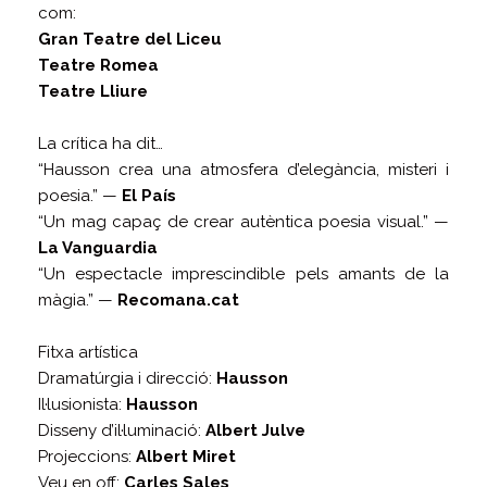
com:
Gran Teatre del Liceu
Teatre Romea
Teatre Lliure
La crítica ha dit…
“Hausson crea una atmosfera d’elegància, misteri i
poesia.” —
El País
“Un mag capaç de crear autèntica poesia visual.” —
La Vanguardia
“Un espectacle imprescindible pels amants de la
màgia.” —
Recomana.cat
Fitxa artística
Dramatúrgia i direcció:
Hausson
Il·lusionista:
Hausson
Disseny d’il·luminació:
Albert Julve
Projeccions:
Albert Miret
Veu en off:
Carles Sales