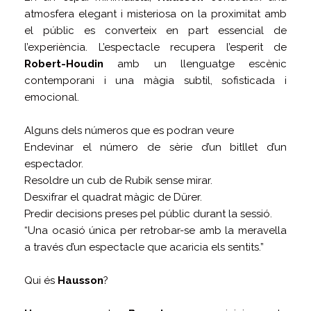
atmosfera elegant i misteriosa on la proximitat amb
el públic es converteix en part essencial de
l’experiència. L’espectacle recupera l’esperit de
Robert-Houdin
amb un llenguatge escènic
contemporani i una màgia subtil, sofisticada i
emocional.
Alguns dels números que es podran veure
Endevinar el número de sèrie d’un bitllet d’un
espectador.
Resoldre un cub de Rubik sense mirar.
Desxifrar el quadrat màgic de Dürer.
Predir decisions preses pel públic durant la sessió.
“Una ocasió única per retrobar-se amb la meravella
a través d’un espectacle que acaricia els sentits.”
Qui és
Hausson
?