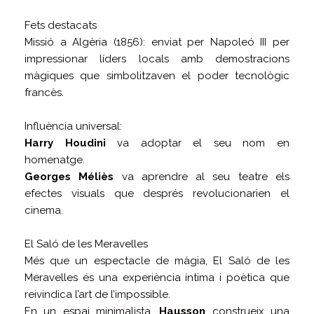
Fets destacats
Missió a Algèria (1856): enviat per Napoleó III per
impressionar líders locals amb demostracions
màgiques que simbolitzaven el poder tecnològic
francès.
Influència universal:
Harry Houdini
va adoptar el seu nom en
homenatge.
Georges Méliès
va aprendre al seu teatre els
efectes visuals que després revolucionarien el
cinema.
El Saló de les Meravelles
Més que un espectacle de màgia, El Saló de les
Meravelles és una experiència íntima i poètica que
reivindica l’art de l’impossible.
En un espai minimalista,
Hausson
construeix una