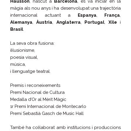
Hausson
, nascut a
Barcelona
, es va iniciar en la
màgia als nou anys i ha desenvolupat una trajectòria
internacional actuant a
Espanya
,
França
,
Alemanya
,
Àustria
,
Anglaterra
,
Portugal
,
Xile
i
Brasil
.
La seva obra fusiona:
il·lusionisme,
poesia visual,
música,
i llenguatge teatral.
Premis i reconeixements
Premi Nacional de Cultura
Medalla d’Or al Mèrit Màgic
1r Premi Internacional de Montecarlo
Premi Sebastià Gasch de Music Hall
També ha col·laborat amb institucions i produccions