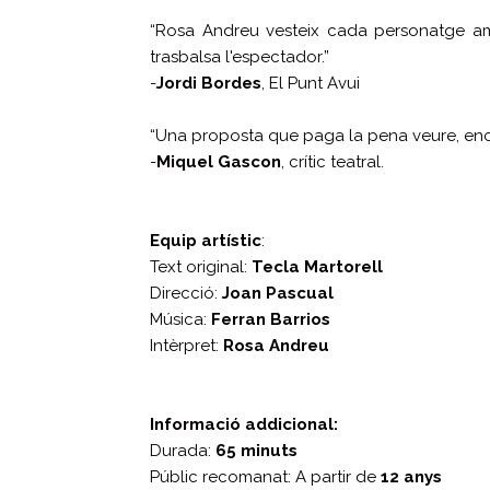
“Rosa Andreu vesteix cada personatge amb
trasbalsa l'espectador.”
-
Jordi Bordes
, El Punt Avui
“Una proposta que paga la pena veure, encara
-
Miquel Gascon
, crític teatral.
Equip artístic
:
Text original:
Tecla Martorell
Direcció:
Joan Pascual
Música:
Ferran Barrios
Intèrpret:
Rosa Andreu
Informació addicional:
Durada:
65 minuts
Públic recomanat: A partir de
12 anys