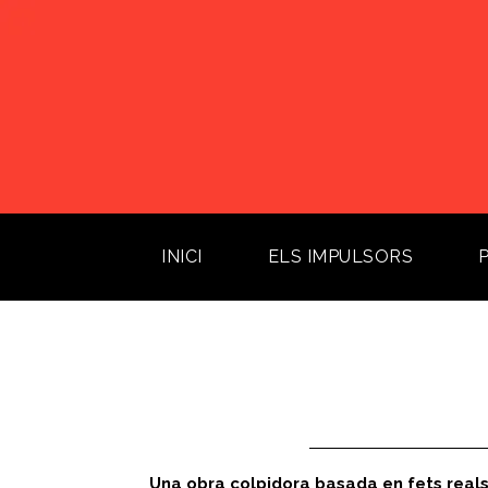
INICI
(current)
ELS IMPULSORS
Una obra colpidora basada en fets real