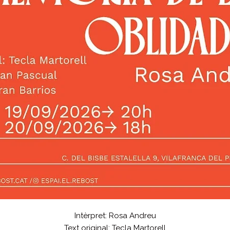
Intèrpret: Rosa Andreu
Text original: Tecla Martorell