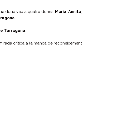
que dona veu a quatre dones:
Maria
,
Annita
,
rragona
.
de Tarragona
.
 mirada crítica a la manca de reconeixement