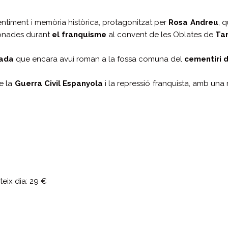
ntiment i memòria històrica, protagonitzat per
Rosa Andreu
, 
sonades durant
el franquisme
al convent de les Oblates de
Ta
lada
que encara avui roman a la fossa comuna del
cementiri 
e la
Guerra Civil Espanyola
i la repressió franquista, amb una
teix dia: 29 €