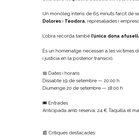
Un monòleg intens de 65 minuts farcit de se
Dolores
i
Teodora
, represaliades i empre
L’obra recorda també
l’única dona afusel
És un homenatge necessari a les víctimes d
i justícia en la posterior transició.
📅 Dates i horaris
Dissabte 19 de setembre — 20:00 h
Diumenge 20 de setembre — 18:00 h
🎟️ Entrades
Anticipada amb reserva: 24 € Taquilla el ma
📰 Crítiques destacades: