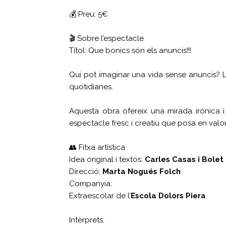
💰 Preu: 5€
🎬 Sobre l’espectacle
Títol: Que bonics són els anuncis!!!
Qui pot imaginar una vida sense anuncis? La p
quotidianes.
Aquesta obra ofereix una mirada irònica i
espectacle fresc i creatiu que posa en valor 
👥 Fitxa artística
Idea original i textos:
Carles Casas i Bolet
Direcció:
Marta Nogués Folch
Companyia:
Extraescolar de l’
Escola Dolors Piera
Intèrprets: