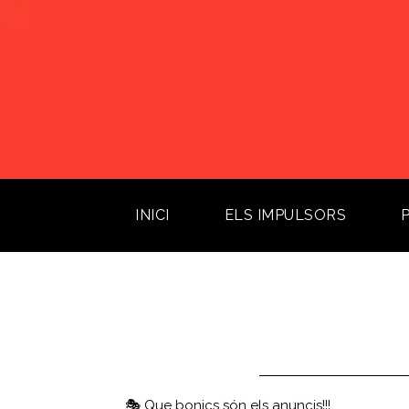
INICI
(current)
ELS IMPULSORS
🎭 Que bonics són els anuncis!!!