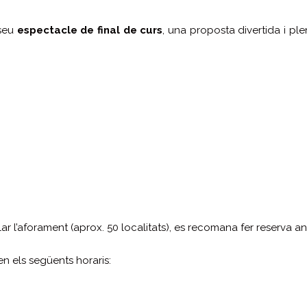
 seu
espectacle de final de curs
, una proposta divertida i pl
lar l’aforament (aprox. 50 localitats), es recomana fer reserva an
en els següents horaris: