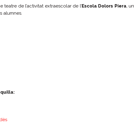
 teatre de l’activitat extraescolar de l’
Escola Dolors Piera
, u
ls alumnes.
quilla:
edès