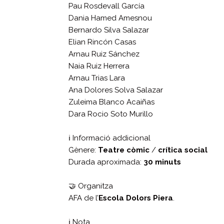
Pau Rosdevall García
Dania Hamed Amesnou
Bernardo Silva Salazar
Elian Rincón Casas
Arnau Ruiz Sánchez
Naia Ruiz Herrera
Arnau Trias Lara
Ana Dolores Solva Salazar
Zuleima Blanco Acaiñas
Dara Rocio Soto Murillo
ℹ️ Informació addicional
Gènere:
Teatre còmic
/
crítica social
Durada aproximada:
30 minuts
🤝 Organitza
AFA de l’
Escola Dolors Piera
.
ℹ️ Nota